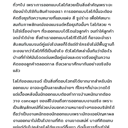
ทั่วๆไป เพราะการออกแบบโลโก้สวยเป็นสิ่งสำคัญเพราะจะ
ต้องนำไปใช้กับสินค้าของเรา การออกแบบโลโก้นั้นจะต้อง
คิดถึงธุรกิจความหมายที่แอบแฝง สี รูปร่าง เพื่อให้เหมาะ
สมกับภาพลักษณ์ของแบรนด์หรือธุรกิจนั้นๆ โลโก้สวย ๆ
ไม่ใช่เรื่องง่ายๆ ที่จะออกแบบได้โดนใจลูกค้า จนทำให้ลูกค้า
จดจำได้ง่าย ซึ่งถ้าเราออกแบบโลโก้ได้ไม่ดี ก็อาจจะจำเรา
สับสนกับแบรนด์คู่แข่งไปเลยก็ได้แต่ถ้าใครยังไม่มีพื้นฐานก็
จะงงมากว่าโลโก้ที่ดีเป็นยังไง ตัวโลโก้เหล่านั้นกันว่ามีอะไร
บ้างที่ทำให้มันโดดเด่นเหนือคู่แข่งและตราตรึงอยู่ในความ
คิดของลูกค้าตลอดกาล ถึงเวลามาศึกษากันอย่างจริงจัง
แล้ว
โลโก้ของแบรนด์ เป็นสิ่งที่ตอบโจทย์ได้ยากมากสำหรับนัก
ออกแบบ อาจจะดูเป็นลายเส้นง่ายๆ ที่ใครๆก็น่าจะวาดได้
แต่เบื้องหลังนั้นนักออกแบบต้องทำการบ้านหนักมากต้อง
วาง concept ของสีไปจนถึงการออกแบบงานจริง เพราะ
เป็นสัญลักษณ์ที่ช่วยบ่งบอกความหมายต่างๆของบริษัทได้
ถือว่าเป็นงานหนักของนักออกแบบเพราะมักจะเจอปัญหาผล
งานออกมาไม่เป็นไปตามที่คิด งานขาดเสน่ห์ บางทีคิดแทบ
แย่แต่ดันไปคล้ายโลโก้แบรนด์อื่นเขา ดังนั้นการที่จะทำให้