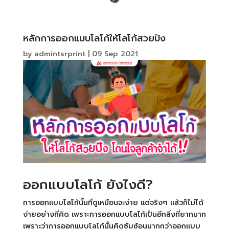
หลักการออกแบบโลโก้ให้โลโก้สวยปัง
by
admintsrprint
|
09 Sep 2021
ออกแบบโลโก้ ยังไงดี?
การออกแบบโลโก้นั้นที่ดูเหมือนจะง่าย แต่จริงๆ แล้วก็ไม่ได้
ง่ายอย่างที่คิด เพราะการออกแบบโลโก้เป็นอีกสิ่งที่ยากมาก
เพราะว่าการออกแบบโลโก้นั้นคิดซับซ้อนมากกว่าออกแบบ